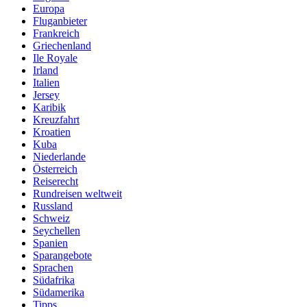
Europa
Fluganbieter
Frankreich
Griechenland
Ile Royale
Irland
Italien
Jersey
Karibik
Kreuzfahrt
Kroatien
Kuba
Niederlande
Österreich
Reiserecht
Rundreisen weltweit
Russland
Schweiz
Seychellen
Spanien
Sparangebote
Sprachen
Südafrika
Südamerika
Tipps