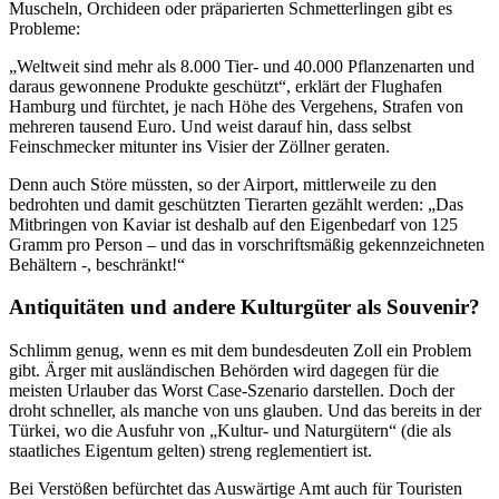
Muscheln, Orchideen oder präparierten Schmetterlingen gibt es
Probleme:
„Weltweit sind mehr als 8.000 Tier- und 40.000 Pflanzenarten und
daraus gewonnene Produkte geschützt“, erklärt der Flughafen
Hamburg und fürchtet, je nach Höhe des Vergehens, Strafen von
mehreren tausend Euro. Und weist darauf hin, dass selbst
Feinschmecker mitunter ins Visier der Zöllner geraten.
Denn auch Störe müssten, so der Airport, mittlerweile zu den
bedrohten und damit geschützten Tierarten gezählt werden: „Das
Mitbringen von Kaviar ist deshalb auf den Eigenbedarf von 125
Gramm pro Person – und das in vorschriftsmäßig gekennzeichneten
Behältern -, beschränkt!“
Antiquitäten und andere Kulturgüter als Souvenir?
Schlimm genug, wenn es mit dem bundesdeuten Zoll ein Problem
gibt. Ärger mit ausländischen Behörden wird dagegen für die
meisten Urlauber das Worst Case-Szenario darstellen. Doch der
droht schneller, als manche von uns glauben. Und das bereits in der
Türkei, wo die Ausfuhr von „Kultur- und Naturgütern“ (die als
staatliches Eigentum gelten) streng reglementiert ist.
Bei Verstößen befürchtet das Auswärtige Amt auch für Touristen