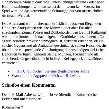
eine mehrere Monate dauernde Untersuchungshaft und / oder hohe
Kautionszahlungen. Und das selbst dann, wenn kein Vorsatz im
Spiel war und das vermeintliche Schmuggelgut von offensichtlich
geringem Wert ist.
Das Außenamt warnt daher nachdrücklich davor, von fliegenden
Händlern Antiquitäten wie alte Münzen oder aber Fossilien
anzukaufen. Zumal Polizei und Zollbehörden den Begriff Kulturgut
weit und mitunter auch nach eigenem Gutdünken ausdehnen: „Da
es für Reisende praktisch unmöglich ist, selbst zu erkennen, ob ein
solcher Gegenstand als Antiquität geschützt ist, sollten Reisende, die
über keine entsprechende Genehmigung der zuständigen türkischen
Behörden verfügen, generell Steine, Münzen, Fossilien und alt
aussehende Gegenstände nicht in ihrem Reisegepäck auszuführen
versuchen!“
←
HKX: So buchen Sie eine Begleitperson online
Wann kommt Ägypten endlich zur Ruhe?
→
Schreibe einen Kommentar
Deine E-Mail-Adresse wird nicht veröffentlicht.
Erforderliche
Felder sind mit
*
markiert
Kommentar
*