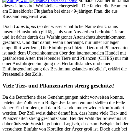
So haben Zöllner im Januar
dieses Jahres drei Wolfsfelle sichergestellt. Die fanden die Beamten
am Düsseldorfer Flughafen bei einer 49-jährigen Frau, die aus
Russland eingereist war.
Doch
Canis lupus
(so der wissenschaftliche Name des Urahns
unserer Haushunde) gilt lägst als vom Aussterben bedrohte Tierart
und ist daher durch das Washingtoner Artenschutzübereinkommen
geschützt. Und darf damit, wenn überhaupt, nur unter Einlagen
eingeführt werden: „Die Einfuhr geschützter Tier- und Pflanzenarten
ist nach dem Übereinkommen über den internationalen Handel mit
gefährdeten Arten frei lebender Tiere und Pflanzen (CITES) nur mit
einer Ausfuhrgenehmigung des Herkunftslandes und einer
Einfuhrgenehmigung des Bestimmungslandes möglich“, erklärt die
Pressestelle des Zolls.
Viele Tier- und Pflanzenarten streng geschützt!
Da die Betroffene diese Genehmigungen nicht vorweisen konnte,
leiteten die Zöllner ein Bußgeldverfahren ein und stellten die Felle
sicher. Ein Problem, mit dem Reisende immer wieder konfrontiert
werden. Der Zoll weist daher darauf hin, dass heute viele Tier- und
Pflanzenarten streng geschützt sind. Bei der Wahl der Souvenirs ist
daher äußerste Vorsicht geboten. Logisch, dass zum Beispiel bei der
versuchten Einfuhr von Korallen der Ärger groß ist. Doch auch bei