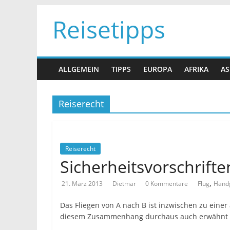
Zum
Reisetipps
Inhalt
springen
ALLGEMEIN
TIPPS
EUROPA
AFRIKA
AS
Reiserecht
Reiserecht
Sicherheitsvorschrift
,
21. März 2013
Dietmar
0 Kommentare
Flug
Hand
Das Fliegen von A nach B ist inzwischen zu einer
diesem Zusammenhang durchaus auch erwähnt