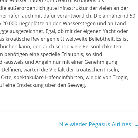
rbene Wasser haben zum Weltruf Kroatiens als
 die außerordentlich gute Infrastruktur der vielen an der
herhäfen auch mit dafür verantwortlich. Die annähernd 50
20.000 Liegeplätze an den Wasserstegen und an Land.
agge ausgezeichnet. Egal, ob mit der eigenen Yacht oder
 kroatische Revier genießt weltweite Beliebtheit. Es ist
buchen kann, den auch schon viele Persönlichkeiten
enötigen eine spezielle Erlaubnis, so sind
d -ausweis und Angeln nur mit einer Genehmigung
Delfinen, warten die Vielfalt der kroatischen Inseln,
 Orte, spektakuläre Hafeneinfahrten, wie die von Trogir,
uf eine Entdeckung über den Seeweg.
Nie wieder Pegasus Airlines!