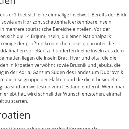
tien
ns eröffnet sich eine einmalige Inselwelt. Bereits der Blick
e sowie am Horizont schattenhaft erkennbare Inseln
in mehrere touristische Bereiche einteilen. Vor der
en sich die 14 Brijuni-Inseln, die einen Nationalpark
en einige der größten kroatischen Inseln, darunter die
rddalmatien sprießen zu hunderten kleine Inseln aus dem
almatien liegen die Inseln Brac, Hvar und olta, die die
den in Kroatien verwöhnt sowie Brusnik und Jabuka, die
lig in der Adria. Ganz im Süden des Landes um Dubrovnik
m die Inselgruppe der Elafiten und die dicht besiedelte
alagrua sind am weitesten vom Festland entfernt. Wenn man
ln erlebt hat, wird schnell der Wunsch entstehen, einmal
lt zu starten.
roatien