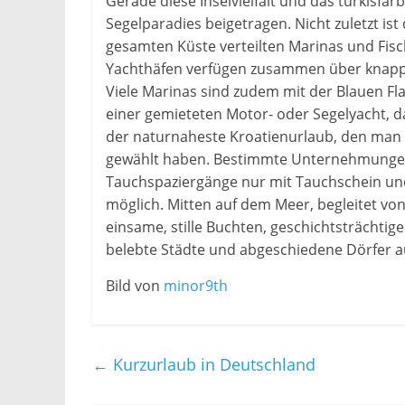
Gerade diese Inselvielfalt und das türkisfa
Segelparadies beigetragen. Nicht zuletzt ist
gesamten Küste verteilten Marinas und Fisc
Yachthäfen verfügen zusammen über knapp 
Viele Marinas sind zudem mit der Blauen Fl
einer gemieteten Motor- oder Segelyacht, das
der naturnaheste Kroatienurlaub, den man 
gewählt haben. Bestimmte Unternehmungen b
Tauchspaziergänge nur mit Tauchschein un
möglich. Mitten auf dem Meer, begleitet von 
einsame, stille Buchten, geschichtsträchtige
belebte Städte und abgeschiedene Dörfer a
Bild von
minor9th
←
Kurzurlaub in Deutschland