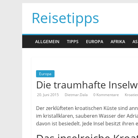
Zum
Reisetipps
Inhalt
springen
ALLGEMEIN
TIPPS
EUROPA
AFRIKA
AS
Europa
Die traumhafte Inselw
20. Juni 2015
Dietmar.Dala
0 Kommentare
Kroatie
Der zerklüfteten kroatischen Küste sind ann
im kristallklaren, sauberen Wasser der Adri
davon ist besiedelt. Jede Insel besitzt ihre