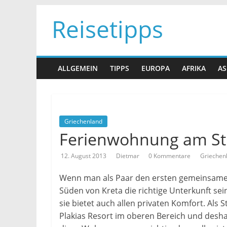
Zum
Reisetipps
Inhalt
springen
ALLGEMEIN
TIPPS
EUROPA
AFRIKA
AS
Griechenland
Ferienwohnung am St
12. August 2013
Dietmar
0 Kommentare
Griechen
Wenn man als Paar den ersten gemeinsame
Süden von Kreta die richtige Unterkunft sein
sie bietet auch allen privaten Komfort. Als 
Plakias Resort im oberen Bereich und desha