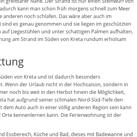
 in greifbarer Nähe. Der Strand ist nur einen Steinwurf von
. Dadurch kann man schon früh morgens schnell zum Meer
le anderen noch schlafen. Das wäre aber auch im
i sind es genau genommen und sie liegen im geschützten
 auf Liegestühlen und unter schattigen Palmen aufhalten,
wohnung am Strand im Süden von Kreta rundum erholsam
ttung
m Süden von Kreta und ist dadurch besonders
 Wenn der Urlaub nicht in der Hochsaison, sondern in
mer noch bis weit in den Herbst hinein die Möglichkeit,
eta hat aufgrund seiner schmalen Nord-Süd-Tiefe den
t dem Auto auch in einer völlig anderen Region sein kann
 Orte kennenlernen kann. Die Ferienwohnung ist der
und Essbereich, Küche und Bad, dieses mit Badewanne und