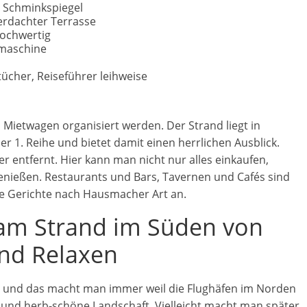
d Schminkspiegel
berdachter Terrasse
ochwertig
lmaschine
cher, Reiseführer leihweise
 Mietwagen organisiert werden. Der Strand liegt in
der 1. Reihe und bietet damit einen herrlichen Ausblick.
er entfernt. Hier kann man nicht nur alles einkaufen,
enießen. Restaurants und Bars, Tavernen und Cafés sind
e Gerichte nach Hausmacher Art an.
am Strand im Süden von
nd Relaxen
 und das macht man immer weil die Flughäfen im Norden
e und herb-schöne Landschaft. Vielleicht macht man später