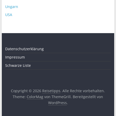
Ungarn
USA
Datenschutzerklärung
Impressum
Schwarze Liste
Copyright © 2026
Reisetipps
. Alle Rechte vorbehalten.
Theme:
ColorMag
von ThemeGrill. Bereitgestellt von
WordPress
.