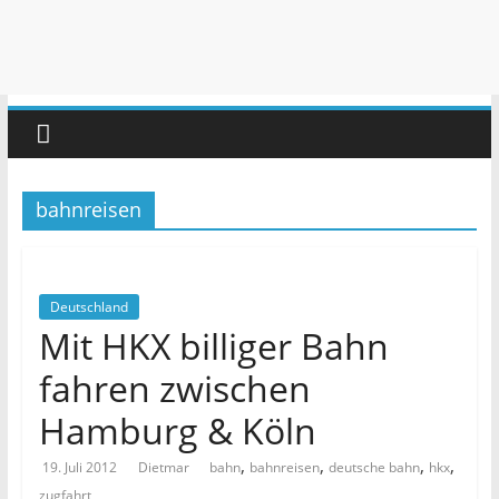
bahnreisen
Deutschland
Mit HKX billiger Bahn
fahren zwischen
Hamburg & Köln
,
,
,
,
19. Juli 2012
Dietmar
bahn
bahnreisen
deutsche bahn
hkx
zugfahrt