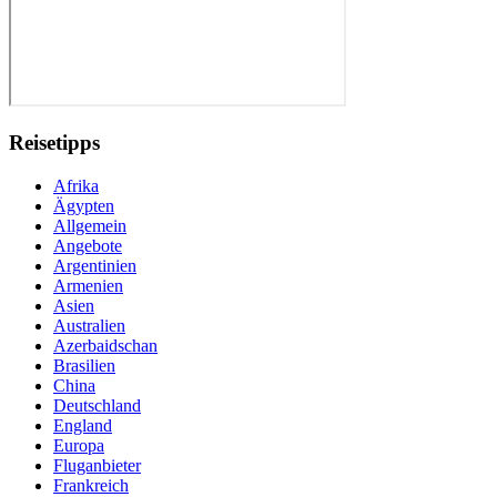
Reisetipps
Afrika
Ägypten
Allgemein
Angebote
Argentinien
Armenien
Asien
Australien
Azerbaidschan
Brasilien
China
Deutschland
England
Europa
Fluganbieter
Frankreich