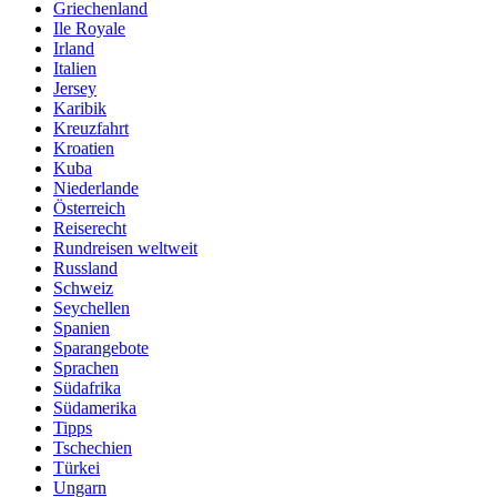
Griechenland
Ile Royale
Irland
Italien
Jersey
Karibik
Kreuzfahrt
Kroatien
Kuba
Niederlande
Österreich
Reiserecht
Rundreisen weltweit
Russland
Schweiz
Seychellen
Spanien
Sparangebote
Sprachen
Südafrika
Südamerika
Tipps
Tschechien
Türkei
Ungarn