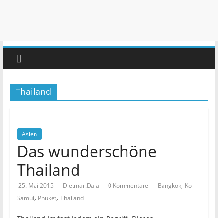
Thailand
Asien
Das wunderschöne
Thailand
,
25. Mai 2015
Dietmar.Dala
0 Kommentare
Bangkok
Ko
,
,
Samui
Phuket
Thailand