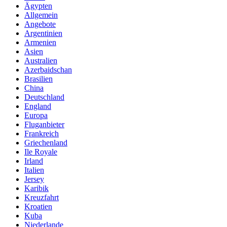
Ägypten
Allgemein
Angebote
Argentinien
Armenien
Asien
Australien
Azerbaidschan
Brasilien
China
Deutschland
England
Europa
Fluganbieter
Frankreich
Griechenland
Ile Royale
Irland
Italien
Jersey
Karibik
Kreuzfahrt
Kroatien
Kuba
Niederlande