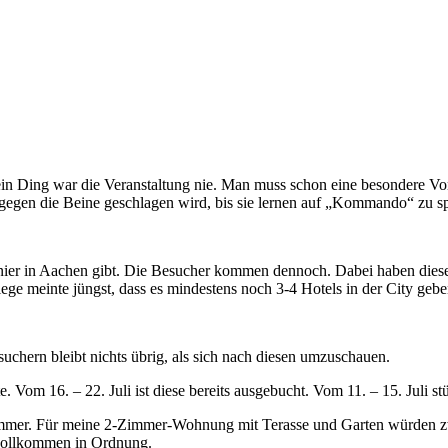
Mein Ding war die Veranstaltung nie. Man muss schon eine besondere V
 gegen die Beine geschlagen wird, bis sie lernen auf „Kommando“ zu spr
rnier in Aachen gibt. Die Besucher kommen dennoch. Dabei haben diese
llege meinte jüngst, dass es mindestens noch 3-4 Hotels in der City ge
chern bleibt nichts übrig, als sich nach diesen umzuschauen.
te. Vom 16. – 22. Juli ist diese bereits ausgebucht. Vom 11. – 15. Juli s
lzimmer. Für meine 2-Zimmer-Wohnung mit Terasse und Garten würden z
 vollkommen in Ordnung.