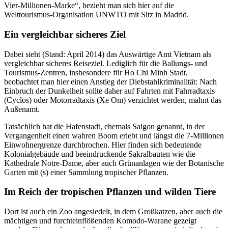
Vier-Millionen-Marke“, bezieht man sich hier auf die
Welttourismus-Organisation UNWTO mit Sitz in Madrid.
Ein vergleichbar sicheres Ziel
Dabei sieht (Stand: April 2014) das Auswärtige Amt Vietnam als
vergleichbar sicheres Reiseziel. Lediglich für die Ballungs- und
Tourismus-Zentren, insbesondere für Ho Chi Minh Stadt,
beobachtet man hier einen Anstieg der Diebstahlkriminalität: Nach
Einbruch der Dunkelheit sollte daher auf Fahrten mit Fahrradtaxis
(Cyclos) oder Motorradtaxis (Xe Om) verzichtet werden, mahnt das
Außenamt.
Tatsächlich hat die Hafenstadt, ehemals Saigon genannt, in der
Vergangenheit einen wahren Boom erlebt und längst die 7-Millionen
Einwohnergrenze durchbrochen. Hier finden sich bedeutende
Kolonialgebäude und beeindruckende Sakralbauten wie die
Kathedrale Notre-Dame, aber auch Grünanlagen wie der Botanische
Garten mit (s) einer Sammlung tropischer Pflanzen.
Im Reich der tropischen Pflanzen und wilden Tiere
Dort ist auch ein Zoo angesiedelt, in dem Großkatzen, aber auch die
mächtigen und furchteinflößenden Komodo-Warane gezeigt