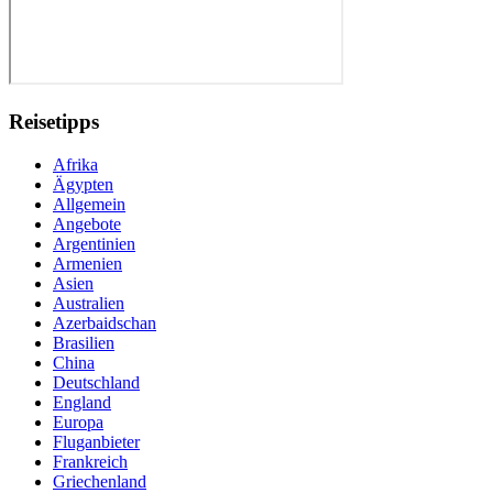
Reisetipps
Afrika
Ägypten
Allgemein
Angebote
Argentinien
Armenien
Asien
Australien
Azerbaidschan
Brasilien
China
Deutschland
England
Europa
Fluganbieter
Frankreich
Griechenland