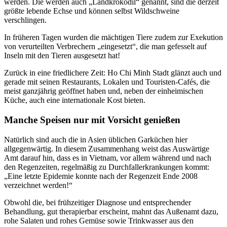
werden. Die werden auch „Landkrokodil“ genannt, sind die derzeit
größte lebende Echse und können selbst Wildschweine
verschlingen.
In früheren Tagen wurden die mächtigen Tiere zudem zur Exekution
von verurteilten Verbrechern „eingesetzt“, die man gefesselt auf
Inseln mit den Tieren ausgesetzt hat!
Zurück in eine friedlichere Zeit: Ho Chi Minh Stadt glänzt auch und
gerade mit seinen Restaurants, Lokalen und Touristen-Cafés, die
meist ganzjährig geöffnet haben und, neben der einheimischen
Küche, auch eine internationale Kost bieten.
Manche Speisen nur mit Vorsicht genießen
Natürlich sind auch die in Asien üblichen Garküchen hier
allgegenwärtig. In diesem Zusammenhang weist das Auswärtige
Amt darauf hin, dass es in Vietnam, vor allem während und nach
den Regenzeiten, regelmäßig zu Durchfallerkrankungen kommt:
„Eine letzte Epidemie konnte nach der Regenzeit Ende 2008
verzeichnet werden!“
Obwohl die, bei frühzeitiger Diagnose und entsprechender
Behandlung, gut therapierbar erscheint, mahnt das Außenamt dazu,
rohe Salaten und rohes Gemüse sowie Trinkwasser aus den