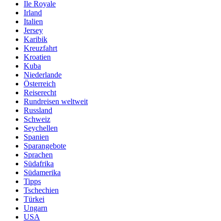
Ile Royale
Irland
Italien
Jersey
Karibik
Kreuzfahrt
Kroatien
Kuba
Niederlande
Österreich
Reiserecht
Rundreisen weltweit
Russland
Schweiz
Seychellen
Spanien
Sparangebote
Sprachen
Südafrika
Südamerika
Tipps
Tschechien
Türkei
Ungarn
USA