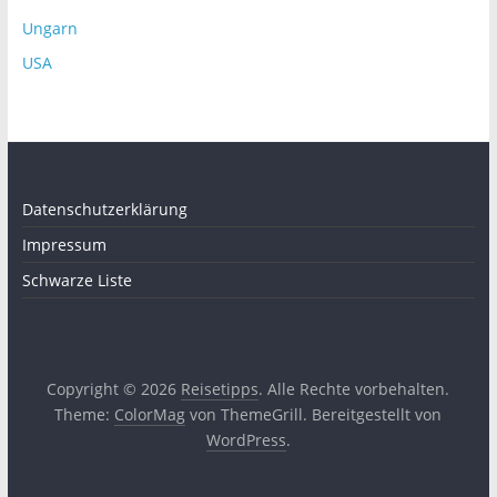
Ungarn
USA
Datenschutzerklärung
Impressum
Schwarze Liste
Copyright © 2026
Reisetipps
. Alle Rechte vorbehalten.
Theme:
ColorMag
von ThemeGrill. Bereitgestellt von
WordPress
.