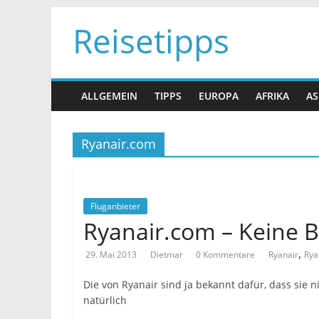
Zum
Reisetipps
Inhalt
springen
ALLGEMEIN
TIPPS
EUROPA
AFRIKA
AS
Ryanair.com
Fluganbieter
Ryanair.com – Keine 
,
29. Mai 2013
Dietmar
0 Kommentare
Ryanair
Rya
Die von Ryanair sind ja bekannt dafür, dass sie 
natürlich